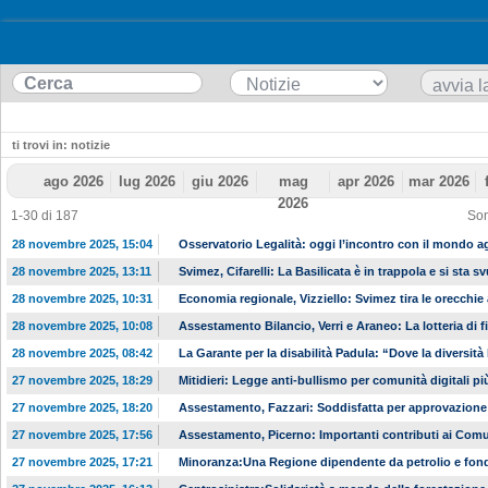
ti trovi in: notizie
ago 2026
lug 2026
giu 2026
mag
apr 2026
mar 2026
2026
1-30 di 187
Son
28 novembre 2025, 15:04
Osservatorio Legalità: oggi l’incontro con il mondo a
28 novembre 2025, 13:11
Svimez, Cifarelli: La Basilicata è in trappola e si sta 
28 novembre 2025, 10:31
Economia regionale, Vizziello: Svimez tira le orecchie 
28 novembre 2025, 10:08
Assestamento Bilancio, Verri e Araneo: La lotteria di 
28 novembre 2025, 08:42
La Garante per la disabilità Padula: “Dove la diversità 
27 novembre 2025, 18:29
Mitidieri: Legge anti-bullismo per comunità digitali pi
27 novembre 2025, 18:20
Assestamento, Fazzari: Soddisfatta per approvazio
27 novembre 2025, 17:56
Assestamento, Picerno: Importanti contributi ai Com
27 novembre 2025, 17:21
Minoranza:Una Regione dipendente da petrolio e fondi