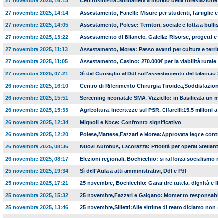
27 novembre 2025, 16:13
Centrosinistra:Solidarietà a mondo della forestazione
27 novembre 2025, 14:14
Assestamento, Fanelli: Misure per studenti, famiglie e 
27 novembre 2025, 14:05
Assestamento, Polese: Territori, sociale e lotta a bull
27 novembre 2025, 13:22
Assestamento di Bilancio, Galella: Risorse, progetti e
27 novembre 2025, 11:13
Assestamento, Morea: Passo avanti per cultura e territ
27 novembre 2025, 11:05
Assestamento, Casino: 270.000€ per la viabilità rurale
27 novembre 2025, 07:21
Sì del Consiglio al Ddl sull’assestamento del bilancio
26 novembre 2025, 16:10
Centro di Riferimento Chirurgia Tiroidea,Soddisfazion
26 novembre 2025, 15:51
Screening neonatale SMA, Vizziello: in Basilicata un 
26 novembre 2025, 15:33
Agricoltura, incertezze sul PSR, Cifarelli:15,5 milioni a
26 novembre 2025, 12:34
Mignoli e Noce: Confronto significativo
26 novembre 2025, 12:20
Polese,Marrese,Fazzari e Morea:Approvata legge contr
26 novembre 2025, 08:36
Nuovi Autobus, Lacorazza: Priorità per operai Stellant
26 novembre 2025, 08:17
Elezioni regionali, Bochicchio: si rafforza socialismo 
25 novembre 2025, 19:34
Sì dell’Aula a atti amministrativi, Ddl e Pdl
25 novembre 2025, 17:21
25 novembre, Bochicchio: Garantire tutela, dignità e l
25 novembre 2025, 15:32
25 novembre,Fazzari e Galgano: Momento responsabili
25 novembre 2025, 13:46
25 novembre,Silletti:Alle vittime di reato diciamo non 