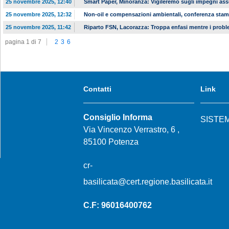
25 novembre 2025, 12:40
Smart Paper, Minoranza: Vigileremo sugli impegni ass
25 novembre 2025, 12:32
Non-oil e compensazioni ambientali, conferenza stam
25 novembre 2025, 11:42
Riparto FSN, Lacorazza: Troppa enfasi mentre i prob
pagina 1 di 7
2
3
6
Contatti
Link
Consiglio Informa
SISTE
Via Vincenzo Verrastro, 6 ,
85100 Potenza
cr-
basilicata@cert.regione.basilicata.it
C.F: 96016400762