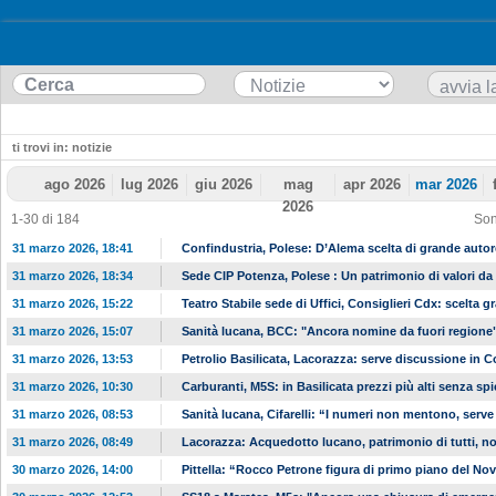
ti trovi in: notizie
ago 2026
lug 2026
giu 2026
mag
apr 2026
mar 2026
2026
1-30 di 184
Son
31 marzo 2026, 18:41
Confindustria, Polese: D’Alema scelta di grande auto
31 marzo 2026, 18:34
Sede CIP Potenza, Polese : Un patrimonio di valori da
31 marzo 2026, 15:22
Teatro Stabile sede di Uffici, Consiglieri Cdx: scelta g
31 marzo 2026, 15:07
Sanità lucana, BCC: "Ancora nomine da fuori regione
31 marzo 2026, 13:53
Petrolio Basilicata, Lacorazza: serve discussione in C
31 marzo 2026, 10:30
Carburanti, M5S: in Basilicata prezzi più alti senza sp
31 marzo 2026, 08:53
Sanità lucana, Cifarelli: “I numeri non mentono, serve 
31 marzo 2026, 08:49
Lacorazza: Acquedotto lucano, patrimonio di tutti, no
30 marzo 2026, 14:00
Pittella: “Rocco Petrone figura di primo piano del No