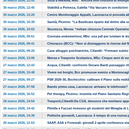
30 marzo 2026, 12:53
SS18 a Maratea, M5s: "Ancora una chiusura di emerg
30 marzo 2026, 12:45
Viabilità a Potenza, Galella “Via Vaccaro in condizioni 
30 marzo 2026, 12:20
Centro Monitoraggio Appalti, Lacorazza:si proceda all
30 marzo 2026, 10:39
Sanità, Picerno: “La Basilicata riparte dal diritto alla s
30 marzo 2026, 10:02
Sicurezza, Morea: “evitare chiusura Centrale Operativa
30 marzo 2026, 09:51
Giornata endometriosi, M5s: una pdl per tutelare le d
30 marzo 2026, 09:41
Chiorazzo (BCC): “Non si distraggono le risorse del 
30 marzo 2026, 09:26
Case alloggio psichiatriche, Cifarelli: “Fermare subito
27 marzo 2026, 13:06
Mensa e Trasporto Scolastico, M5s: Cinque anni di vu
27 marzo 2026, 12:43
Acqua, Cifarelli: confronto Decaro-Bardi passaggio ri
27 marzo 2026, 10:48
Vivere nei borghi, Bcc promuove evento a Montescag
27 marzo 2026, 09:27
PSR 2026-30, Bochicchio: calibrare il Piano sulla realt
27 marzo 2026, 07:58
Bando prima casa, Lacorazza: arrivano le telefonate?
26 marzo 2026, 16:52
Pet therapy, Picerno: inserirla nel Piano Sanitario Reg
26 marzo 2026, 14:54
Trasporti,Cifarelli:Da CGIL denunce che meritano ap
26 marzo 2026, 14:42
Pittella e Fazzari ricevono gli studenti del Miraglia di 
26 marzo 2026, 14:39
Politiche giovanili, Lacorazza: è tempo di una nuova 
26 marzo 2026, 12:53
SAAP, ASA e Forestali: giovedì 2 aprile conferenza s