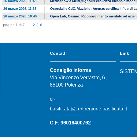
26 marzo 2026, 11:43
Mediashow a Melfi,Mignoli:Eccellenza lucana e modell
26 marzo 2026, 11:35
Ospedali e CdC, Vizziello: Agenas certifica il flop di L
26 marzo 2026, 10:40
Open Lab, Casino: Riconoscimento meritato ad azien
pagina 1 di 7
2
3
6
Contatti
Link
Consiglio Informa
SISTE
Via Vincenzo Verrastro, 6 ,
85100 Potenza
cr-
basilicata@cert.regione.basilicata.it
C.F: 96016400762