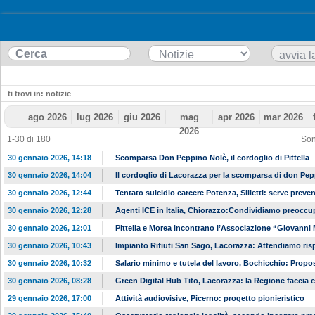
ti trovi in: notizie
ago 2026
lug 2026
giu 2026
mag
apr 2026
mar 2026
2026
1-30 di 180
Son
30 gennaio 2026, 14:18
Scomparsa Don Peppino Nolè, il cordoglio di Pittella
30 gennaio 2026, 14:04
Il cordoglio di Lacorazza per la scomparsa di don Pe
30 gennaio 2026, 12:44
Tentato suicidio carcere Potenza, Silletti: serve preve
30 gennaio 2026, 12:28
Agenti ICE in Italia, Chiorazzo:Condividiamo preoccu
30 gennaio 2026, 12:01
Pittella e Morea incontrano l’Associazione “Giovanni
30 gennaio 2026, 10:43
Impianto Rifiuti San Sago, Lacorazza: Attendiamo ris
30 gennaio 2026, 10:32
Salario minimo e tutela del lavoro, Bochicchio: Propo
30 gennaio 2026, 08:28
Green Digital Hub Tito, Lacorazza: la Regione faccia 
29 gennaio 2026, 17:00
Attività audiovisive, Picerno: progetto pionieristico