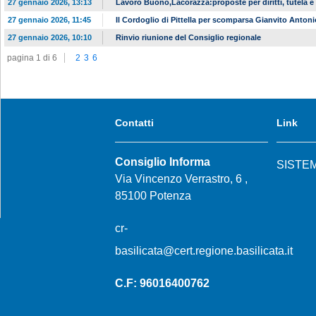
27 gennaio 2026, 13:13
Lavoro Buono,Lacorazza:proposte per diritti, tutela 
27 gennaio 2026, 11:45
Il Cordoglio di Pittella per scomparsa Gianvito Antoni
27 gennaio 2026, 10:10
Rinvio riunione del Consiglio regionale
pagina 1 di 6
2
3
6
Contatti
Link
Consiglio Informa
SISTE
Via Vincenzo Verrastro, 6 ,
85100 Potenza
cr-
basilicata@cert.regione.basilicata.it
C.F: 96016400762