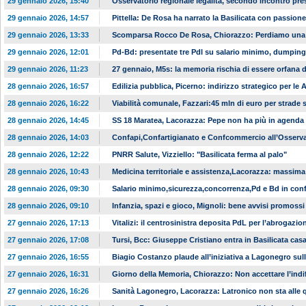
29 gennaio 2026, 15:40
Osservatorio regionale legalità, secondo incontro pr
29 gennaio 2026, 14:57
Pittella: De Rosa ha narrato la Basilicata con passione
29 gennaio 2026, 13:33
Scomparsa Rocco De Rosa, Chiorazzo: Perdiamo una 
29 gennaio 2026, 12:01
Pd-Bd: presentate tre Pdl su salario minimo, dumping
29 gennaio 2026, 11:23
27 gennaio, M5s: la memoria rischia di essere orfana 
28 gennaio 2026, 16:57
Edilizia pubblica, Picerno: indirizzo strategico per le 
28 gennaio 2026, 16:22
Viabilità comunale, Fazzari:45 mln di euro per strade 
28 gennaio 2026, 14:45
SS 18 Maratea, Lacorazza: Pepe non ha più in agenda 
28 gennaio 2026, 14:03
Confapi,Confartigianato e Confcommercio all’Osservat
28 gennaio 2026, 12:22
PNRR Salute, Vizziello: "Basilicata ferma al palo"
28 gennaio 2026, 10:43
Medicina territoriale e assistenza,Lacorazza: massima
28 gennaio 2026, 09:30
Salario minimo,sicurezza,concorrenza,Pd e Bd in co
28 gennaio 2026, 09:10
Infanzia, spazi e gioco, Mignoli: bene avvisi promoss
27 gennaio 2026, 17:13
Vitalizi: il centrosinistra deposita PdL per l’abrogazio
27 gennaio 2026, 17:08
Tursi, Bcc: Giuseppe Cristiano entra in Basilicata ca
27 gennaio 2026, 16:55
Biagio Costanzo plaude all’iniziativa a Lagonegro sull
27 gennaio 2026, 16:31
Giorno della Memoria, Chiorazzo: Non accettare l’indi
27 gennaio 2026, 16:26
Sanità Lagonegro, Lacorazza: Latronico non sta alle 