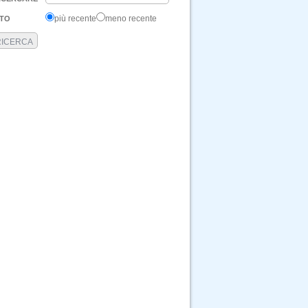
più recente
meno recente
TO