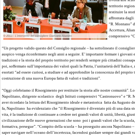
territorio regio
restituire la sto
affrontata dagli
“R. Montano” di
Accettura, Alian
comprensivo “C
© 2013 - L'intervento del consigliere Gianuario Aliandro
“Un progetto valido questo del Consiglio regionale – ha sottolineato il consiglie
auspico venga riconfermato negli anni a seguire. E’ importante formare i giovani e 
tradizioni e la storia del proprio territorio per renderli sempre più cittadini consape
poi, soffermato sull’importanza dei valori quali la Patria, l’unitarietà dell’Italia e,
esortati “ad essere curiosi, a studiare e ad approfondire la conoscenza del proprio t
costruzione di una nuova Europa fatta di valori e tradizioni”.
“Oggi celebriamo il Risorgimento per restituire la storia alle nostre comunità”. L
Napolitano, dirigente scolastico degli Istituti comprensivi “Castronuovo” e “R. M
aver ricordato la lettura del Risorgimento ideale e metastorica fatta da Augusto d
fa, Napolitano ha evidenziato che “il Risorgimento è diventato più di una data stor
vita, è la tradizione di continuare a credere nei grandi valori di unità, libertà, giu
civilizzazione delle nuove generazioni che sono poi i grandi valori che la scuola,
formativa, persegue”. “Compito della scuola – ha proseguito ancora Napolitano – è
saper navigare nell’oceano dell’incertezza, facendosi guidare sempre dai grandi va