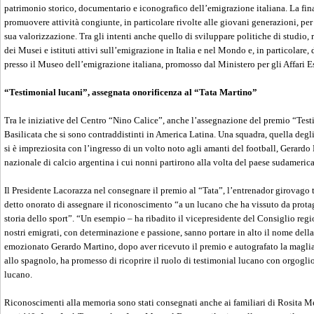
patrimonio storico, documentario e iconografico dell’emigrazione italiana. La final
promuovere attività congiunte, in particolare rivolte alle giovani generazioni, pe
sua valorizzazione. Tra gli intenti anche quello di sviluppare politiche di studio,
dei Musei e istituti attivi sull’emigrazione in Italia e nel Mondo e, in particolare,
presso il Museo dell’emigrazione italiana, promosso dal Ministero per gli Affari Es
“Testimonial lucani”, assegnata onorificenza al “Tata Martino”
Tra le iniziative del Centro “Nino Calice”, anche l’assegnazione del premio “Tes
Basilicata che si sono contraddistinti in America Latina. Una squadra, quella deg
si è impreziosita con l’ingresso di un volto noto agli amanti del football, Gerardo 
nazionale di calcio argentina i cui nonni partirono alla volta del paese sudameri
Il Presidente Lacorazza nel consegnare il premio al “Tata”, l’entrenador girovago 
detto onorato di assegnare il riconoscimento “a un lucano che ha vissuto da protag
storia dello sport”. “Un esempio – ha ribadito il vicepresidente del Consiglio reg
nostri emigrati, con determinazione e passione, sanno portare in alto il nome della
emozionato Gerardo Martino, dopo aver ricevuto il premio e autografato la maglia 
allo spagnolo, ha promesso di ricoprire il ruolo di testimonial lucano con orgogl
lucano.
Riconoscimenti alla memoria sono stati consegnati anche ai familiari di Rosita Me