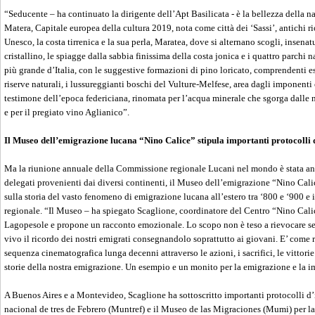
“Seducente – ha continuato la dirigente dell’Apt Basilicata - è la bellezza della na
Matera, Capitale europea della cultura 2019, nota come città dei ‘Sassi’, antichi rio
Unesco, la costa tirrenica e la sua perla, Maratea, dove si alternano scogli, insenat
cristallino, le spiagge dalla sabbia finissima della costa jonica e i quattro parchi nat
più grande d’Italia, con le suggestive formazioni di pino loricato, comprendenti ese
riserve naturali, i lussureggianti boschi del Vulture-Melfese, area dagli imponenti
testimone dell’epoca federiciana, rinomata per l’acqua minerale che sgorga dalle
e per il pregiato vino Aglianico”.
Il Museo dell’emigrazione lucana “Nino Calice” stipula importanti protocolli 
Ma la riunione annuale della Commissione regionale Lucani nel mondo è stata anc
delegati provenienti dai diversi continenti, il Museo dell’emigrazione “Nino Cal
sulla storia del vasto fenomeno di emigrazione lucana all’estero tra ‘800 e ‘900 e i s
regionale. “Il Museo – ha spiegato Scaglione, coordinatore del Centro “Nino Calic
Lagopesole e propone un racconto emozionale. Lo scopo non è teso a rievocare se
vivo il ricordo dei nostri emigrati consegnandolo soprattutto ai giovani. E’ come r
sequenza cinematografica lunga decenni attraverso le azioni, i sacrifici, le vittorie 
storie della nostra emigrazione. Un esempio e un monito per la emigrazione e la 
A Buenos Aires e a Montevideo, Scaglione ha sottoscritto importanti protocolli d
nacional de tres de Febrero (Muntref) e il Museo de las Migraciones (Mumi) per la 