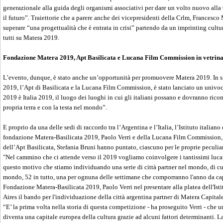
generazionale alla guida degli organismi associativi per dare un volto nuovo alla
il futuro”. Traiettorie che a parere anche dei vicepresidenti della Crlm, Francesc
superare “una progettualità che è entrata in crisi” partendo da un imprinting cultu
tutti su Matera 2019.
Fondazione Matera 2019, Apt Basilicata e Lucana Film Commission in vetrina
L’evento, dunque, è stato anche un’opportunità per promuovere Matera 2019. In 
2019, l’Apt di Basilicata e la Lucana Film Commission, è stato lanciato un univo
2019 è Italia 2019, il luogo dei luoghi in cui gli italiani possano e dovranno rico
propria terra e con la testa nel mondo”.
E proprio da una delle sedi di raccordo tra l’Argentina e l’Italia, l’Istituto italiano d
fondazione Matera-Basilicata 2019, Paolo Verri e della Lucana Film Commission, 
dell’Apt Basilicata, Stefania Bruni hanno puntato, ciascuno per le proprie peculiarità
"Nel cammino che ci attende verso il 2019 vogliamo coinvolgere i tantissimi lucani
questo motivo che stiamo individuando una serie di città partner nel mondo, di cui
mondo, 52 in tutto, una per ognuna delle settimane che comporranno l'anno da capit
Fondazione Matera-Basilicata 2019, Paolo Verri nel presentare alla platea dell'Isti
Aires il bando per l'individuazione della città argentina partner di Matera Capital
“E’ la prima volta nella storia di questa competizione - ha proseguito Verri - che 
diventa una capitale europea della cultura grazie ad alcuni fattori determinanti. La