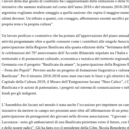
i lavori della due giorni di confronto fra i rappresentanti delle istituzioni e delle
iniziative che saranno realizzate nel corso dell’anno 2016 e del triennio 2016-201
argentina vogliamo rendere omaggio a quella nazione che ospita il maggior numero
ultimi decenni. Un tributo a quanti, con coraggio, affrontarono enormi sacrifici 
propria terra e la propria cultura”.
Un lavoro proficuo e costruttivo che ha portato all’approvazione del piano annua
attività programmate oltre a quelle consuete come i contributi alle singole Associa
partecipazione della Regione Basilicata alla quarta edizione della “Settimana del
le celebrazioni del 70° anniversario dell’Accordo Bilaterale stipulato tra l’Italia e
territoriale e di promozione culturale, economica e turistica del territorio regiona
Germania con il progetto “Basilicata da amare”, la partecipazione della Regione B
– Festa dei Popoli”. Previsto anche un progetto di formazione linguistica e cultu
Basilicata”. Per il triennio 2016-2018 sono state tracciate le linee e gli obiettiv
Capitale della Cultura 2019, il Museo dell’Emigrazione lucana “Nino Calice”, i C
Basilicata e le azioni di partenariato, i progetti sul sistema di comunicazione e inf
fondi per gli indigenti.
L’Assemblea dei lucani nel mondo è stata anche l’occasione per imprimere un cambi
iniziative da mettere in campo nei prossimi anni oltre all’affermazione di un prin
partecipazione da protagonisti dei giovani nelle diverse associazioni. “I giovani –
Lacorazza - sono gli ambasciatori di una Basilicata proiettata verso il futuro, con 
e delle nostre radici”. Gli ha fatto eco il presidente della Crlm, Nicola Benedetto