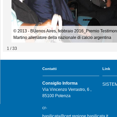
© 2013 - BUenos Aires, febbraio 2016_Premio Testimoni
Martino allenatore della nazionale di calcio argentina
1 / 33
Contatti
Link
Consiglio Informa
SISTE
Via Vincenzo Verrastro, 6 ,
85100 Potenza
cr-
basilicata@cert.regione.basilicata.it