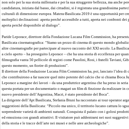
non solo per la sua storia millenaria e per la sua struggente bellezza, ma anche p
candidatura, iniziata dal basso, dai cittadini, si è registrata una grandissima partec
culturali di dimensione europea. Matera-Basilicata 2019 è una opportunità per crear
molteplici declinazioni: aperta perché accessibile a tutti, aperta nei confronti dei p
aperta perché disponibile al dialogo”.
Paride Leporace, direttore della Fondazione Lucana Film Commission, ha presentato
Basilicata cinematografica: “Siamo un pezzo di cinema di questo mondo globali
altre cinematografie per partecipare al nuovo racconto del XXI secolo. La Basili
a cielo aperto – ha proseguito Leporace – che ha una storia di eccellenza per quant
filmografia vanta 50 pellicole di registi come Pasolini, Rosi, i fratelli Taviani, Gi
questo momento, un fiorire di produzioni”.
Il direttore della Fondazione Lucana Film Commission ha, poi, lanciato l’idea di c
che contribuirono a far nascere quel mito potente del calcio che si chiama Boca Ju
Leporace a margine dei lavori – da una produttrice argentina che ha preso in seri
questa portata per un documentario o magari un film di finzione da realizzare in 
nuovo presidente dell’Argentina, Macri, è stato presidente del Boca”.
La dirigente dell’Apt Basilicata, Stefania Bruni ha raccontato ai tour operator arge
suggestioni della Basilicata: “Piccolo ma unico, il territorio lucano cattura lo sgu
sorprendente varietà di ambienti naturali. Conquista il palato con i golosi prodotti,
ed emoziona con grandi attrattivi. Il visitatore può addentrarsi nei suoi suggestiv
della storia e le tracce dell’arte nei musei e nelle aree archeologiche”.