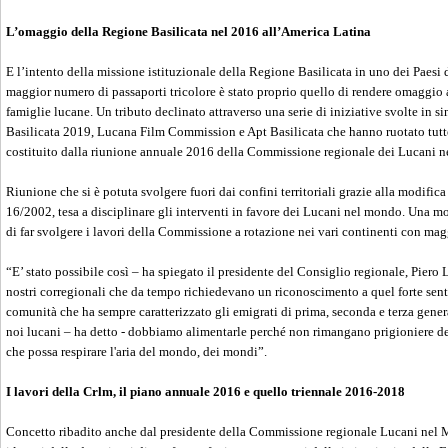
L’omaggio della Regione Basilicata nel 2016 all’America Latina
E l’intento della missione istituzionale della Regione Basilicata in uno dei Paesi 
maggior numero di passaporti tricolore è stato proprio quello di rendere omaggio 
famiglie lucane. Un tributo declinato attraverso una serie di iniziative svolte in 
Basilicata 2019, Lucana Film Commission e Apt Basilicata che hanno ruotato tutte
costituito dalla riunione annuale 2016 della Commissione regionale dei Lucani 
Riunione che si è potuta svolgere fuori dai confini territoriali grazie alla modifica
16/2002, tesa a disciplinare gli interventi in favore dei Lucani nel mondo. Una mod
di far svolgere i lavori della Commissione a rotazione nei vari continenti con mag
“E’ stato possibile così – ha spiegato il presidente del Consiglio regionale, Piero L
nostri corregionali che da tempo richiedevano un riconoscimento a quel forte se
comunità che ha sempre caratterizzato gli emigrati di prima, seconda e terza gener
noi lucani – ha detto - dobbiamo alimentarle perché non rimangano prigioniere del
che possa respirare l'aria del mondo, dei mondi”.
I lavori della Crlm, il piano annuale 2016 e quello triennale 2016-2018
Concetto ribadito anche dal presidente della Commissione regionale Lucani nel 