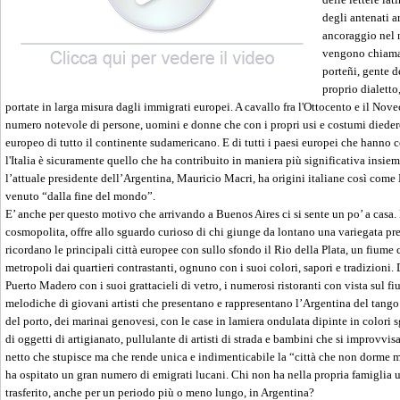
degli antenati a
ancoraggio nel 
vengono chiamat
porteñi, gente d
proprio dialetto
portate in larga misura dagli immigrati europei. A cavallo fra l'Ottocento e il Novec
numero notevole di persone, uomini e donne che con i propri usi e costumi dieder
europeo di tutto il continente sudamericano. E di tutti i paesi europei che hanno c
l'Italia è sicuramente quello che ha contribuito in maniera più significativa insie
l’attuale presidente dell’Argentina, Mauricio Macri, ha origini italiane così come
venuto “dalla fine del mondo”.
E’ anche per questo motivo che arrivando a Buenos Aires ci si sente un po’ a casa. 
cosmopolita, offre allo sguardo curioso di chi giunge da lontano una variegata pres
ricordano le principali città europee con sullo sfondo il Rio della Plata, un fiume
metropoli dai quartieri contrastanti, ognuno con i suoi colori, sapori e tradizioni. D
Puerto Madero con i suoi grattacieli di vetro, i numerosi ristoranti con vista sul 
melodiche di giovani artisti che presentano e rappresentano l’Argentina del tango. 
del porto, dei marinai genovesi, con le case in lamiera ondulata dipinte in colori s
di oggetti di artigianato, pullulante di artisti di strada e bambini che si improvv
netto che stupisce ma che rende unica e indimenticabile la “città che non dorme m
ha ospitato un gran numero di emigrati lucani. Chi non ha nella propria famiglia 
trasferito, anche per un periodo più o meno lungo, in Argentina?