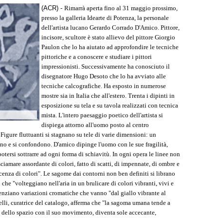
(ACR) -
Rimarrà aperta fino al 31 maggio prossimo,
presso la galleria Idearte di Potenza, la personale
dell'artista lucano Gerardo Corrado D'Amico. Pittore,
incisore, scultore è stato allievo del pittore Giorgio
Paulon che lo ha aiutato ad approfondire le tecniche
pittoriche e a conoscere e studiare i pittori
impressionisti. Successivamente ha conosciuto il
disegnatore Hugo Desoto che lo ha avviato alle
tecniche calcografiche. Ha esposto in numerose
mostre sia in Italia che all'estero. Trenta i dipinti in
esposizione su tela e su tavola realizzati con tecnica
mista. L'intero paesaggio poetico dell'artista si
dispiega attorno all'uomo posto al centro
 Figure fluttuanti si stagnano su tele di varie dimensioni: un
no e si confondono. D'amico dipinge l'uomo con le sue fragilità,
tersi sottrarre ad ogni forma di schiavitù. In ogni opera le linee non
ciamare assordante di colori, fatto di scatti, di impennate, di ombre e
escenza di colori". Le sagome dai contorni non ben definiti si librano
 che "volteggiano nell'aria in un brulicare di colori vibranti, vivi e
enziano variazioni cromatiche che vanno "dal giallo vibrante al
elli, curatrice del catalogo, afferma che "la sagoma umana tende a
a dello spazio con il suo movimento, diventa sole accecante,