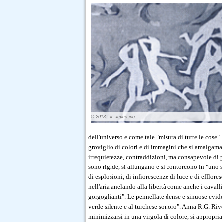
© 2013 - d_amico.jpg
dell'universo e come tale "misura di tutte le cose".
groviglio di colori e di immagini che si amalgama
irrequietezze, contraddizioni, ma consapevole di po
sono rigide, si allungano e si contorcono in "uno s
di esplosioni, di infiorescenze di luce e di efflor
nell'aria anelando alla libertà come anche i cavalli
gorgoglianti". Le pennellate dense e sinuose evid
verde silente e al turchese sonoro". Anna R.G. Riv
minimizzarsi in una virgola di colore, si appropri