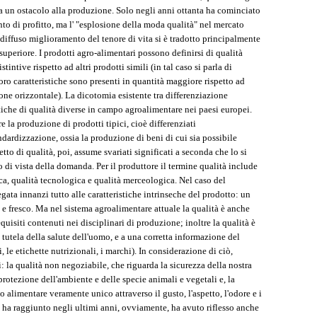
ta un ostacolo alla produzione. Solo negli anni ottanta ha cominciato
nto di profitto, ma l' "esplosione della moda qualità" nel mercato
 diffuso miglioramento del tenore di vita si è tradotto principalmente
uperiore. I prodotti agro-alimentari possono definirsi di qualità
tintive rispetto ad altri prodotti simili (in tal caso si parla di
loro caratteristiche sono presenti in quantità maggiore rispetto ad
azione orizzontale). La dicotomia esistente tra differenziazione
itiche di qualità diverse in campo agroalimentare nei paesi europei.
e la produzione di prodotti tipici, cioè differenziati
ndardizzazione, ossia la produzione di beni di cui sia possibile
etto di qualità, poi, assume svariati significati a seconda che lo si
to di vista della domanda. Per il produttore il termine qualità include
ca, qualità tecnologica e qualità merceologica. Nel caso del
gata innanzi tutto alle caratteristiche intrinseche del prodotto: un
 e fresco. Ma nel sistema agroalimentare attuale la qualità è anche
uisiti contenuti nei disciplinari di produzione; inoltre la qualità è
la tutela della salute dell'uomo, e a una corretta informazione del
 le etichette nutrizionali, i marchi). In considerazione di ciò,
: la qualità non negoziabile, che riguarda la sicurezza della nostra
rotezione dell'ambiente e delle specie animali e vegetali e, la
o alimentare veramente unico attraverso il gusto, l'aspetto, l'odore e i
 ha raggiunto negli ultimi anni, ovviamente, ha avuto riflesso anche