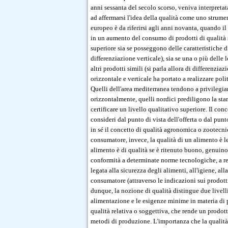
anni sessanta del secolo scorso, veniva interpreta
ad affermarsi l'idea della qualità come uno strume
europeo è da riferirsi agli anni novanta, quando il
in un aumento del consumo di prodotti di qualità s
superiore sia se posseggono delle caratteristiche dis
differenziazione verticale), sia se una o più delle 
altri prodotti simili (si parla allora di differenzi
orizzontale e verticale ha portato a realizzare pol
Quelli dell'area mediterranea tendono a privilegiar
orizzontalmente, quelli nordici prediligono la sta
certificare un livello qualitativo superiore. Il conc
consideri dal punto di vista dell'offerta o dal pun
in sé il concetto di qualità agronomica o zootecni
consumatore, invece, la qualità di un alimento è le
alimento è di qualità se è ritenuto buono, genuino
conformità a determinate norme tecnologiche, a req
legata alla sicurezza degli alimenti, all'igiene, al
consumatore (attraverso le indicazioni sui prodotti,
dunque, la nozione di qualità distingue due livelli
alimentazione e le esigenze minime in materia di p
qualità relativa o soggettiva, che rende un prodott
metodi di produzione. L'importanza che la qualità