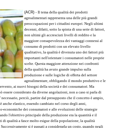
(ACR) -
Il tema della qualità dei prodotti
agroalimentari rappresenta una delle più grandi
preoccupazioni per i cittadini europei. Negli ultimi
decenni, difatti, sotto la spinta di una serie di fattori,
non ultimi gli accresciuti livelli di reddito e la
maggiore consapevolezza dei vantaggi connessi al
consumo di prodotti con un elevato livello
qualitativo, la qualità è divenuta uno dei fattori più
importanti nell'orientare i consumatori nelle proprie
scelte. Questa maggiore attenzione nei confronti
della qualità ha avuto grande impulso sulla
produzione e sulle logiche di offerta del settore
agroalimentare, obbligando il mondo produttivo e le
intervento, ai nuovi bisogni della società e dei consumatori. Ma
uò essere considerato da diverse angolazioni, non a caso si parla di
necessario, perciò, partire dal presupposto che il concetto è ampio,
d è anche elastico, essendo cambiato nel corso degli anni,
o-economiche dei consumatori e alle evoluzioni delle strategie
ando l'obiettivo principale della produzione era la quantità e il
i di qualità a fasce molto esigue della popolazione, la qualità
 Successivamente si è passati a considerarla un costo, quando negli