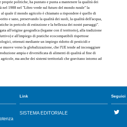
le proprie politiche, ha puntato e punta a mantenere la qualità dei
Già nel 1988 nel "Libro verde sul futuro del mondo rurale" la
 al quale il mondo agricolo è chiamato a rispondere è quello di
porito e sano, preservando la qualità dei suoli, la qualità dell'acqua,
tiche in pericolo di estinzione e la bellezza dei nostri paesaggi".
ta all'origine geografica (legame con il territorio), alla tradizione
duttivo) e all'impiego di pratiche ecocompatibili rispettose
iologici, ottenuti mediante un impiego ridotto di pesticidi e
 che muove verso la globalizzazione, che l'UE tende ad incoraggiare
roduzione ampia e diversificata di alimenti di qualità al fine di
agricole, ma anche dei sistemi territoriali che gravitano intorno ad
Link
Seguici
Twi
SISTEMA EDITORIALE
Potenza