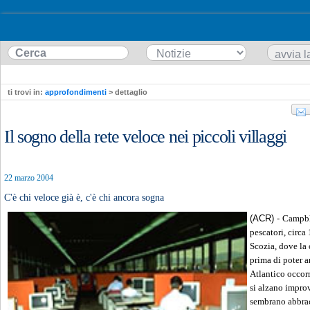
ti trovi in:
approfondimenti
> dettaglio
Il sogno della rete veloce nei piccoli villaggi
22 marzo 2004
C'è chi veloce già è, c'è chi ancora sogna
(ACR) -
Campbl
pescatori, circa
Scozia, dove la 
prima di poter a
Atlantico occorre
si alzano improv
sembrano abbrac