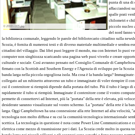
punta di una di 
affacciandosi su
spalle prati ver
chilometri e ch
piccolo nucleo 
© 2013 - 005.jpg
del nord fanno v
la biblioteca comunale, leggendo le parole del bibliotecario cittadino sulla newsle
Scozia, è fornita di numerosi testi e di diverso materiale multimediale e sembra ess
cittadini del villaggio. Dai libri puoi leggere il mondo, ma con Internet lo puoi ve
computer non singhiozza scaricando una pagina web puoi viverlo e creare opport
culturale e sociale. Così avranno pensato nel Consiglio Comunale di Campbeltown
firmato con la Scottish and Southern Energy e l'Agenzia di sviluppo per la Scozia 
banda larga nella piccola orgogliosa isola. Ma cosa è la banda larga? Immaginate 
collegato ad un rubinetto attraverso un tubo e immaginate di voler riempire il con
cui il contenitore si riempirà dipende dalla portata del tubo. Più il tubo è largo di
rapidamente il tubo si riempirà. Immaginate il contenitore come il vostro computer
permette di connettervi ad Internet, più la "portata" della rete è elevata, più velo
desiderate saranno visualizzate sul vostro schermo. La "portata" della rete è la ba
larga. Oggi Campbeltown ha una connessione alla rete Internet ad alta velocità, "a
tecnologia non molto diffusa e su cui la comunità tecnologica internazionale semb
scettica. La tecnologia in questione è nota come Power Line Communications e cons
elettrica come mezzo di trasmissione per i dati. La Scozia crede molto in questa te
banda larga nei piccoli villaggi e gli scozzesi sono caparbi e forse possono permet