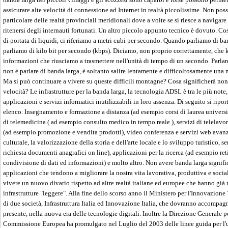
assicurare alte velocità di connessione ad Internet in realtà piccolissime. Non poss
particolare delle realtà provinciali meridionali dove a volte se si riesce a navigar
ritenersi degli internauti fortunati. Un altro piccolo appunto tecnico è dovuto. 
di portata di liquidi, ci riferiamo a metri cubi per secondo. Quando parliamo di ban
parliamo di kilo bit per secondo (kbps). Diciamo, non proprio correttamente, che 
informazioni che riusciamo a trasmettere nell'unità di tempo di un secondo. Parl
non è parlare di banda larga, è soltanto salire lentamente e difficoltosamente u
Ma si può continuare a vivere su queste difficili montagne? Cosa significherà non 
velocità? Le infrastrutture per la banda larga, la tecnologia ADSL è tra le più note,
applicazioni e servizi informatici inutilizzabili in loro assenza. Di seguito si ripo
elenco. Insegnamento e formazione a distanza (ad esempio corsi di laurea universita
di telemedicina ( ad esempio consulto medico in tempo reale ), servizi di telelavo
(ad esempio promozione e vendita prodotti), video conferenza e servizi web avan
culturale, la valorizzazione della storia e dell'arte locale e lo sviluppo turistico,
richiesta documenti anagrafici on line), applicazioni per la ricerca (ad esempio reti
condivisione di dati ed informazioni) e molto altro. Non avere banda larga signific
applicazioni che tendono a migliorare la nostra vita lavorativa, produttiva e socia
vivere un nuovo divario rispetto ad altre realtà italiane ed europee che hanno già m
infrastrutture "leggere". Alla fine dello scorso anno il Ministero per l'Innovazion
di due società, Infrastruttura Italia ed Innovazione Italia, che dovranno accompagn
presente, nella nuova era delle tecnologie digitali. Inoltre la Direzione Generale p
Commissione Europea ha promulgato nel Luglio del 2003 delle linee guida per l'ut