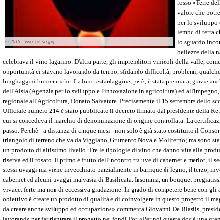
rosso «Terre del
valore che potr
per lo sviluppo
lembo di terra c
lo sguardo incon
© 2013 - vino_rosso.jpg
bellezze della n
celebrava il vino lagarino. D'altra parte, gli imprenditori vinicoli della valle, com
opportunità ci stavano lavorando da tempo, sfidando difficoltà, problemi, qualche
lunghaggini burocratiche. La loro testardaggine, però, è stata premiata, grazie anc
dell'Alsia (Agenzia per lo sviluppo e l'innovazione in agricoltura) ed all'impegno,
regionale all'Agricoltura, Donato Salvatore. Precisamente il 15 settembre dello s
Ufficiale numero 214 è stato pubblicato il decreto firmato dal presidente della 
cui si concedeva il marchio di denominazione di origine controllata. La certificazi
passo. Perchè - a distanza di cinque mesi - non solo è già stato costituito il Consor
triangolo di terreno che va da Viggiano, Grumento Nova e Moliterno; ma sono state
un prodotto di altissimo livello. Tre le tipologie di vino che danno vita alla produzi
riserva ed il rosato. Il primo è frutto dell'incontro tra uve di cabernet e merlot, il
stessi uvaggi ma viene invecchiato parzialmente in barrique di legno, il terzo, inv
cabernet ed alcuni uvaggi malvasia di Basilicata. Insomma, un bouquet pregiatiss
vivace, forte ma non di eccessiva gradazione. In grado di competere bene con gli alt
obiettivo è creare un prodotto di qualità e di coinvolgere in questo progetto il m
da creare anche sviluppo ed occupazione» commenta Giovanni De Blasiis, presiden
lavorando per far rientrare il progetto nei fondi Por. «Per noi questa doc è una gr