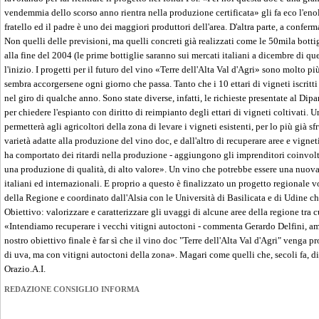
vendemmia dello scorso anno rientra nella produzione certificata» gli fa eco l'eno
fratello ed il padre è uno dei maggiori produttori dell'area. D'altra parte, a conferm
Non quelli delle previsioni, ma quelli concreti già realizzati come le 50mila bott
alla fine del 2004 (le prime bottiglie saranno sui mercati italiani a dicembre di que
l'inizio. I progetti per il futuro del vino «Terre dell'Alta Val d'Agri» sono molto p
sembra accorgersene ogni giorno che passa. Tanto che i 10 ettari di vigneti iscritt
nel giro di qualche anno. Sono state diverse, infatti, le richieste presentate al Di
per chiedere l'espianto con diritto di reimpianto degli ettari di vigneti coltivati
permetterà agli agricoltori della zona di levare i vigneti esistenti, per lo più già sfr
varietà adatte alla produzione del vino doc, e dall'altro di recuperare aree e vigne
ha comportato dei ritardi nella produzione - aggiungono gli imprenditori coinvolti 
una produzione di qualità, di alto valore». Un vino che potrebbe essere una nuova
italiani ed internazionali. E proprio a questo è finalizzato un progetto regionale 
della Regione e coordinato dall'Alsia con le Università di Basilicata e di Udine ch
Obiettivo: valorizzare e caratterizzare gli uvaggi di alcune aree della regione tra c
«Intendiamo recuperare i vecchi vitigni autoctoni - commenta Gerardo Delfini, amm
nostro obiettivo finale è far sì che il vino doc "Terre dell'Alta Val d'Agri" venga 
di uva, ma con vitigni autoctoni della zona». Magari come quelli che, secoli fa, di
Orazio.A.I.
REDAZIONE CONSIGLIO INFORMA