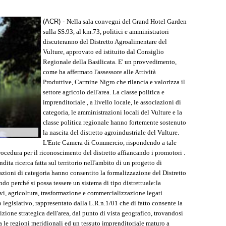
(ACR) -
Nella sala convegni del Grand Hotel Garden
sulla SS.93, al km.73, politici e amministratori
discuteranno del Distretto Agroalimentare del
Vulture, approvato ed istituito dal Consiglio
Regionale della Basilicata. E' un provvedimento,
come ha affermato l'assessore alle Attività
Produttive, Carmine Nigro che rilancia e valorizza il
settore agricolo dell'area. La classe politica e
imprenditoriale , a livello locale, le associazioni di
categoria, le amministrazioni locali del Vulture e la
classe politica regionale hanno fortemente sostenuto
la nascita del distretto agroindustriale del Vulture.
L'Ente Camera di Commercio, rispondendo a tale
ocedura per il riconoscimento del distretto affiancando i promotori .
ita ricerca fatta sul territorio nell'ambito di un progetto di
azioni di categoria hanno consentito la formalizzazione del Distretto
ndo perché si possa tessere un sistema di tipo distrettuale:la
ivi, agricoltura, trasformazione e commercializzazione legati
o legislativo, rappresentato dalla L.R.n.1/01 che di fatto consente la
sizione strategica dell'area, dal punto di vista geografico, trovandosi
a le regioni meridionali ed un tessuto imprenditoriale maturo a