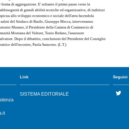
e forma di aggregazione. E' soltanto il primo passo verso la
abbisognerà di grandi abilità tecniche ed organizzative, di indirizzi
spicua allo sviluppo economico e sociale dell'area facendola
 i saluti del Sindaco di Barile, Giuseppe Mecca, interverranno
Antonio Murano, il Presidente della Camera di Commercio di
munità Montana del Vulture, Tonio Bufano, l'assessore
alvatore. Dopo il dibattito, conclusioni del Presidente del Consiglio
atrice dell'incontro, Paola Saraceno. (L.T.)
Link
Seguici
Twi
SISTEMA EDITORIALE
Potenza
.it