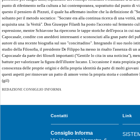
punto di riferimento nella cultura a lui contemporanea, soprattutto dal punto di v
questo il pensiero di Pizzuti, il quale ha affermato inoltre che la definizione di "S
soltanto per il metodo socratico: "Socrate era alla continua ricerca di una verità,
acquisita una: la Verità". Don Giuseppe Filardi ha posto l'accento sul fermento cul
espressione, mentre Schiavone ha ripercorso le tappe storiche dell'epoca in cui na
Capocasale, condite con aneddoti interessanti e sconosciuti alla gran parte del pu
autore di una recente biografia sul suo "concittadino". Integrando il suo ruolo isti
studio della Filosofia, il presidente De Filippo ha messo in risalto l'assenza di un 
Capocasale da parte dei filosofi importanti ("Gentile lo cita in una noticina"), men
battute per valorizzare la figura dell'illustre lucano. L'occasione è stata propizia p
conoscenza delle proprie origini e della propria identità da parte di molti giovani
questi aspetti per rinnovare un patto di amore verso la propria storia e combattere 
(gil)
REDAZIONE CONSIGLIO INFORMA
Contatti
Link
Consiglio Informa
SISTE