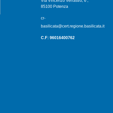
Via Vincenzo Verrastro, 6 ,
85100 Potenza
cr-
basilicata@cert.regione.basilicata.it
C.F: 96016400762