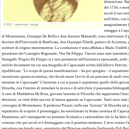
dimenticata. Na
del 1754, e mor
secoli il suo no
nell'oblio, con l
marginalmente ha
© 2013 - capocasale_cop.jpg
omaggio a Capoca
di Montemurro, Giuseppe De Bellis e don Antonio Mattatelli, sono intervenuti il 
docente dell'Università di Basilicata; don Giuseppe Filardi, parroco di Accettura, 
scrittore di origine montemurrese. La conduzione è stata affidata a Mario Trufelli 
presidente del Consiglio Regionale, Vito De Filippo. I lavori sono stati introdott
Sinisgalli. Proprio De Filippo si è reso promotore dell'iniziativa ripescando, nelle 
antichi documenti tra cui una biografia di Capocasale scritta dall'allievo Panvini,
ripubblicare. "Lo scopo di questa manifestazione – ha poi spiegato – è soprattutto
inosservato questa ricorrenza, che dovrà essere l'avvio di un percorso di studi vero
interesse in Capocasale" L'interesse a cui si punta è soprattutto quello delle giova
filosofia, con l'intento di stimolare la ricerca e di arricchire il panorama bibliograf
il caso di Maddalena De Rosa, giovane laureata in Filosofia che rappresenta l'unico
direzione, in virtù della sua tesi di laurea appunto su Capocasale. Tanti sono stati g
convegno di Montemurro. Il professor Pizzuti, nella sua "lezione" di filosofia ad 
soprattutto di scoprire il personaggio, ha sottolineato la ferma coerenza di Capoc
Illuminista, nel contrapporre un pensiero Scolastico e razionalista che lo ha fatto
cristiano che per secoli si è fronteggiato con il pensiero moderno. L'aver vestito l'ab
precettore per lunghi anni, soprattutto del Principe ereditario Ferdinando II di Bo