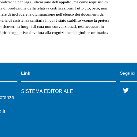
ndizione per l'aggiudicazione dell'appalto, ma come requisito di
à di produzione della relativa certificazione. Tutto ciò, però, non
rare di includere la dichiarazione nell'elenco dei documenti da
eria di assistenza sanitaria in cui è stato stabilito «come la pretesa
er ricoveri in luoghi di cura non convenzionati, resi necessari in
diritto soggettivo devoluta alla cognizione del giudice ordinario»
Link
Seguici
Twi
SISTEMA EDITORIALE
Potenza
.it