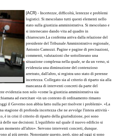
(ACR) -
Incertezze, difficoltà, lentezze e problemi
logistici. Si mescolano tutti questi elementi nello
stato sulla giustizia amministrativa. Si mescolano e
si intersecano dando vita ad quadro in
chiaroscuro.La conferma arriva dalla relazione del
presidente del Tribunale Amministrativo regionale,
Antonio Camozzi. Pagine e pagine di precisazioni,
commenti, valutazioni che sottolineano una
situazione complessa nella quale, se da un verso, si
evidenzia una diminuzione del contenzioso
arretrato, dall'altro, si registra uno stato di perenne
incertezza. Collegato sia al criterio di riparto sia alla
mancanza di interventi concreti da parte del
ente evidenzia non solo «come la giustizia amministrativa sia
 chiamata ad esercitare «in un contesto di ordinamento rimasto
gi il Governo non abbia fatto nulla per risolvere i problemi». «La
a stagione di profonda incertezza che ne avvolge l'intera attività -
 è in crisi il criterio di riparto della giurisdizione, poi sono
 delle sue decisioni. L'equilibrio sul quale il nuovo edificio si
a un momento all'altro». Servono interventi concreti, dunque.
rvono al più presto. Nonostante questo, però, sino ad oggi si sono