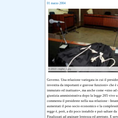
01 marzo 2004
© 2013 - toghe_1.jpg
Governo. Una relazione variegata in cui il presid
investita da importanti e gravose funzioni» che è
immutato ed inattuato», ma anche come «sino ad og
giustizia amministrativa dopo la legge 205 vive un
commenta il presidente nella sua relazione - Intanto,
aumentati il peso socio economico e la complessità
regge è, però, a dir poco instabile e può saltare d
Finalizzati ad arginare lentezza ed arretrato. E se