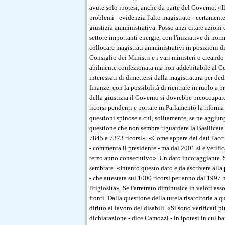
avute solo ipotesi, anche da parte del Governo. «I
problemi - evidenzia l'alto magistrato - certamente
giustizia amministrativa. Posso anzi citare azioni
settore importanti energie, con l'iniziative di no
collocare magistrati amministrativi in posizioni di
Consiglio dei Ministri e i vari ministeri o creand
abilmente confezionata ma non addebitabile al Go
interessati di dimettersi dalla magistratura per de
finanze, con la possibilità di rientrare in ruolo a
della giustizia il Governo si dovrebbe preoccupare
ricorsi pendenti e portare in Parlamento la riform
questioni spinose a cui, solitamente, se ne aggiungo
questione che non sembra riguardare la Basilicata 
7845 a 7373 ricorsi». «Come appare dai dati l'accu
- commenta il presidente - ma dal 2001 si è verifi
terzo anno consecutivo». Un dato incoraggiante. So
sembrare. «Intanto questo dato è da ascrivere alla
- che attestata sui 1000 ricorsi per anno dal 1997 
litigiosità». Se l'arretrato diminusice in valori asso
fronti. Dalla questione della tutela risarcitoria a 
diritto al lavoro dei disabili. «Si sono verificati 
dichiarazione - dice Camozzi - in ipotesi in cui b