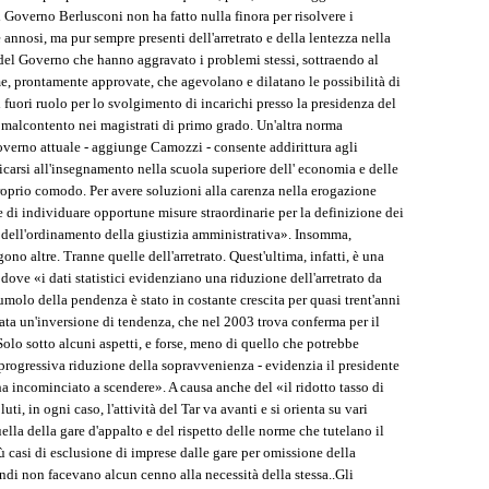
l Governo Berlusconi non ha fatto nulla finora per risolvere i
 annosi, ma pur sempre presenti dell'arretrato e della lentezza nella
 del Governo che hanno aggravato i problemi stessi, sottraendo al
rme, prontamente approvate, che agevolano e dilatano le possibilità di
 fuori ruolo per lo svolgimento di incarichi presso la presidenza del
o malcontento nei magistrati di primo grado. Un'altra norma
verno attuale - aggiunge Camozzi - consente addirittura agli
dicarsi all'insegnamento nella scuola superiore dell' economia e delle
 proprio comodo. Per avere soluzioni alla carenza nella erogazione
 di individuare opportune misure straordinarie per la definizione dei
a dell'ordinamento della giustizia amministrativa». Insomma,
no altre. Tranne quelle dell'arretrato. Quest'ultima, infatti, è una
dove «i dati statistici evidenziano una riduzione dell'arretrato da
molo della pendenza è stato in costante crescita per quasi trent'anni
cata un'inversione di tendenza, che nel 2003 trova conferma per il
lo sotto alcuni aspetti, e forse, meno di quello che potrebbe
 progressiva riduzione della sopravvenienza - evidenzia il presidente
ha incominciato a scendere». A causa anche del «il ridotto tasso di
luti, in ogni caso, l'attività del Tar va avanti e si orienta su vari
quella della gare d'appalto e del rispetto delle norme che tutelano il
più casi di esclusione di imprese dalle gare per omissione della
andi non facevano alcun cenno alla necessità della stessa..Gli