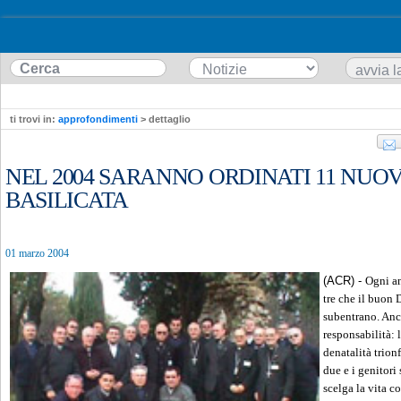
ti trovi in:
approfondimenti
> dettaglio
NEL 2004 SARANNO ORDINATI 11 NUOV
BASILICATA
01 marzo 2004
(ACR) -
Ogni anno il numero dei preti si riduce. Per tre che il buon Dio richiama a sè, solo due subentrano. Anche la demografia ha le sue responsabilità: la popolazione invecchia, la denatalità trionfa, nelle famiglie i figli sono uno o due e i genitori spesso non accettano che il maschio scelga la vita consacrata. Nelle famiglie di oggi è difficile coltivare una vocazione tra ritmi che frammentano l'esistenza, in una quotidianità articolata tra scuola, sport e giochi Tv, dove i figli crescono spesso soli e riescono a trascorrere con i genitori al massimo il wee-kend. Famiglie 0fragili, dove la pratica religiosa si è inaridita insieme con le tradizioni un tempo segnate da una forte partecipazione alla vita ecclesiale ed associativa, nonchè alle attività dell'oratorio parrocchiale. Su gran parte del territorio italiano, l'analisi della crisi delle vocazioni è all'insegna del realismo. In giro c'è crisi di fede e in chiesa i giovani sono pochi e, naturalmente, ancor meno quelli capaci di sentire l'adesione a Cristo come motivo di vita che seleziona ogni scelta. Si tende a far convivere chiesa e discoteca cosi come si sceglie di convivere senza sposarsi. La "definitività" viene colta dai giovani come limite anziché un valore. Tutto questo porta alla conclusione che, sul territorio nazionale, il numero delle vocazioni è inevitabilmente inferiore al passato, ma la qualità delle risposte, si sottolinea, consente di non drammatizzare. Ma se non è dramma è però forte la preoccupazione dei Vescovi, sia in Italia che in Europa, di fronte ad un clero che ha un'età media di sessant' anni. Nell' Annuario Pontificio 2004 presentato al Papa Giovanni Paolo II, rispetto alla situazione del 2001, il numero dei sacer