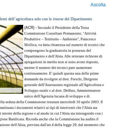
Ascolta
blemi dell’agricoltura solo con le risorse del Dipartimento
(ACR) -
Secondo il Presidente della Terza Commissione Consiliare Permanente, "Attività Produttive – Territorio – Ambiente", Francesco Mollica, va fatta chiarezza sul numero di tecnici che compongono la graduatoria in possesso del Dipartimento e dell'Alsia. Alle reiterate richieste di spiegazioni in merito non si sono avute risposte, mentre il numero dei tecnici pare aumentare continuamente. E' quindi questa una delle prime domande da rivolgere al dott. Freschi, Dirigente generale dell'Assessorato regionale all'Agricoltura e Sviluppo rurale e al dott. Delfino, Amministratore unico dell'Agenzia lucana di sviluppo e di innovazione in agricoltura. Questo il prosieguo della seduta della Commissione tenutasi mercoledì 16 aprile 2003. Il consigliere De Filippo ricorda di aver ricevuto in mattinata i documenti relativi ai tipi di interventi che l'Alsia sta ponendo in essere, ai programmi relativi ai territori interni della regione e al modo in cui l'Alsia sta interagendo con i programmi del Dipartimento Agricoltura della Regione Basilicata. Ricorda anche che la Commissione ha audito il dott. D'Agrosa relativamente all'attività di concertazione dell'Alsia, prevista dall'art.4 della legge 29, dal momento che in molti dibattiti pubblici le organizzazioni agricole hanno manifestato gravi carenze in tale direzione. Questo è un primo elemento sul quale riflettere, giacchè la concertazione è un obiettivo fondamentale delle politiche regionali. Vi è poi la costruzione del Piano triennale da parte della Regione che è la prima grande occasione concreta per verificare l'impatto delle normative prodotte e per coordinare i risultati dei tanti incontri tenutisi sul territorio. Il Piano presentato alla Commissione, continua De Filippo, si presenta agile, sintetico ed efficace, ma non individua con precisione dove si concentreranno i servizi di sviluppo agricolo. Non si evince se uno dei principi generali del Piano sia quello che sostiene che i servizi devono sostenere quell'agricoltura che ha, nelle dinamiche territoriali, una velocità inferiore. Le strutture intorno alle quali costruire la nuova politica agricola, secondo la programmazione regionale e comunitaria, sono le Organizzazioni professionali e i Distretti, che in Basilicata hanno grosse difficoltà a decollare. Se la politica agricola regionale si strutturerà intorno a questi due elementi, bisognerà rafforzarli coinvolgendo il mondo agricolo. Da queste prime osservazioni, nasce una domanda, afferma De Filippo: come si colloca un Piano triennale dei servizi nelle dinamiche di questi nuovi elementi dal momento che ad essi appena si accenna nel Piano stesso? Esaminando la parte del Piano che parla della compartecipazione bisogna tenere presente che vi è una grande parte di aziende agricole, soprattutto allocate nelle aree interne, che potrebbero non essere in grado di compartecipare a queste attività di sviluppo. Va quindi, fatta un'attenta riflessione su questo punto, soprattutto se è vero che l'agricoltura va sostenuta anche per la sua incalcolabile funzione di presidio sul territorio. Maggiore chiarezza, continua il consigliere De Filippo, va anche fatta sugli enti che, oltre l'Alsia, dovranno presentare il Piano annuale, sulle funzioni degli osservatori e su chi sarà incaricato di fare il monitoraggio del Piano triennale e di quello annuale. Bisogna poi affrontare con attenzione la questione relativa ai lavoratori per non creare inutili aspettative. Intanto, sembra eccessivo dirottare personale e risorse aggiuntive verso le Organizzazioni professionali che hanno già finanziamenti rivenienti dal vecchio Regolamento, sia per il sostegno della rete commerciale che per l'assunzione di operatori. Sarebbe utile indirizzare un residuo di risorse più consistenti verso attività agricole che non hanno queste opportunità. Chiarezza va anche fatta sul ruolo dell'Apa che è giusto sia sostenuta, come si rileva nel Piano, ma che non può essere considerata un mondo a sé stante. Ancora va specificato, quando si parla di ricerca scientifica, come si scelgono le strutture di ricerca da coinvolgere nei programmi dell'Alsia, per rendere trasparente il meccanismo dell'affidamento degli incarichi. Infine, vanno meglio esplicitate nelle schede finanziarie le risorse destinate alle aree interne della regione e va chiarito se si è tenuto conto del concetto della multifunzionalità nell'attività di bilancio, scelta importante nella politica finanziaria della Regione, ma che dagli atti presentati in Commissione non è quasi tenuta in considerazione. Il Presidente Mollica, rispondendo alla Consigliera Antezza, spiega che il testo all'esame della Commissione è una rielaborazione del Piano precedentemente approvato dalla Giunta. Dopo aver ribadito la necessità di fare chiarezza sul numero dei tecnici inseriti nella graduatoria, rileva l'importanza di affrontare il tema dell'utilità dell'Alsia del quale si è discusso in sede di approvazione di Bilancio. Una attenzione particolare va posta nell'esame del quadro finanziario presentato dall'Agenzia che non è chiaro e nel quale si nota una discrasia tra le cifre riportate e quelle assegnate in sede di Bilancio regionale. Vi sono anche alcuni capitoli che prevedono "azioni" comprese anche nei programmi del Dipartimento e non si capisce perché vi sia questa duplicazione di interventi. Se il quadro finanziario è quello che appare dai documenti presentati alla Commissione, Mollica chiede se sia possibile rideterminare le assegnazioni di fondi, ferma restante la dotazione finanziaria, in modo da assegnare maggiori risorse ai servizi di supporto specialistico. Essendo poi giunta una richiesta dalla organizzazione degli apicoltori di inserire, tra le attività di formazione previste, la consulenza tecnica specifica per la loro attività, sarebbe opportuno che, in sede di stesura del programma annuale, l'Alsia convocasse anche le associazioni interessate al Piano. Altra domanda che si pone il Presidente Mollica ancora è perché si preveda l'eventualità di bandire una selezione per l'assunzione di tecnici dal momento che nel Piano dovrebbero essere già contenute tutte le attività e quindi, non dovrebbe esservi ulteriore bisogno di personale. Altra richiesta è se sia possibile, in caso di necessità, utilizzare parte del personale inserito nella graduatoria prevista dall'art.13 presso altre associazioni come l'Apa, ferma restante la inderogabile necessità che venga fornito un elenco preciso delle persone inserite in quella graduatoria. Va anche presa in considerazione, continua il Presidente, l'opportunità di preparare una proposta di legge per rivedere l'art.13 della legge 29, visto che ha creato molti problemi. Infine, sarebbe utile sapere se la concertazione, prevista dall'art.4 del Piano e che tanta importanza riveste anche in vista degli obiettivi da raggiungere, abbia effettivamente coinvolto il maggior numero di soggetti e in particolare, gli enti gestioni delle aree protette. A parere della Consigliera Antezza, la Commissione si trova ad esaminare una stesura di Piano totalmente diversa da quella precedente. In alcune parti di questo nuovo testo, afferma, vi è un totale stravolgimento della filosofia di quello precedente, come laddove si parla dei poteri affidati all'Alsia e al Dipartimento. L'Assessore dovrebbe quindi spiegare ai Commissari cosa sia in realtà questo nuovo Piano perché se fosse, come pare, completamente diverso dal precedente dovrebbe prima essere riapprovato in Giunta e dopo essere riportato in Commissione. Entrando nel merito, riguardo alla concertazione, la Consigliera chiede se il Piano sia stato sottoposto alla procedura prevista dall'art. 4 e, in caso affermativo, ritiene opportuno che sia portata a conoscenza della Commissione la documentazione prodotta da tale concertazione in occasione della stesura del Piano. Sarebbe poi utile la creazione di una scheda che raffronti le somme riportate nel Piano con quelle inserite nel bilancio triennale e nel bilancio regionale per una maggiore comprensione. Nel Piano non sono stati precisati gli anni ai quali si riferisce il triennio che dovrebbero essere 2004–2006 e non 2002–2004. Se così è, continua Antezza, non si capisce come ha funzionato fino ad oggi l'Alsia, dal momento che questo è il primo Piano triennale che viene sottoposto all'approvazione. Non solo: la legge regionale del 2001, all'art.15, stabiliva che l'Alsia avrebbe dovuto approvare entro i successivi quattro mesi il Piano triennale e, in assenza di questo, un piano annuale che, ai sensi dell'art.17 della legge 29, doveva essere approvato dal Consiglio regionale, tuttavia neanche questo è mai successo. Bisogna poi, fare chiarezza sul personale e sul modo in cui viene utilizzato. L'art.13 della legge 29 detta norme per l'attuazione del Piano per i servizi di sviluppo agricolo e norme tassative per la compilazione della graduatoria del personale, ma non è chiaro come siano stati compilati questi elenchi e se si sia tenuto conto dei diversi profili professionali. Rispetto a quest'ultima affermazione, si dichiara in disaccordo il Presidente Mollica, affermando che l'art. 13, al titolo terzo, elenca i profili e i requisiti che devono avere i lavoratori per entrare a far parte della graduatoria. Il problema, ribatte la Consigliera Antezza, è che l'Alsia, non avendo stilato un Piano, non era in condizione di elencare i profili professionali necessari alle sue esigenze. Inoltre, è importante poter capire quali siano le modalità con cui si procede a stipulare le convenzioni e perché non si evince quanto queste costino, dal momento che non sono inserite in alcuna voce del Bilancio. Si vuole conoscere, continua, a quali risultati ha portato l'utilizzo di questo personale nell'ambito dei progetti ai quali hanno partecipato. Questi progetti poi, dovrebbero ricadere nell'ambito del programma della "buona pratica agricola", ma pare non esista un progetto unitario per lo svolgimento di questo programma. Infine, si vuole conoscere se il servizio è est