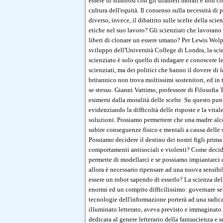
essere in simbiosi con gli stranieri morali e non co
cultura dell'equità. Il consenso sulla necessità di
diverso, invece, il dibattito sulle scelte della sci
etiche nel suo lavoro? Gli scienziati che lavorano 
liberi di clonare un essere umano? Per Lewis Wolp
sviluppo dell'Università College di Londra, la sci
scienziato è solo quello di indagare e conoscere le
scienziati, ma dei politici che hanno il dovere di le
britannico non trova moltissimi sostenitori, ed in
se stesso. Gianni Vattimo, professore di Filosofia T
esimersi dalla moralità delle scelte. Su questo pun
evidenziando la difficoltà delle risposte e la vitale
soluzioni. Possiamo permettere che una madre alco
subire conseguenze fisico e mentali a causa delle
Possiamo decidere il destino dei nostri figli prima
comportamenti antisociali e violenti? Come decid
permette di modellarci e se possiamo impiantarci e
allora è necessario ripensare ad una nuova sensibi
essere un robot sapendo di esserlo? La scienza dell
enormi ed un compito difficilissimo: governare se 
tecnologie dell'informazione porterà ad una radic
illuminato letterato, aveva previsto e immaginat
dedicata al genere letterario della fantascienza e 