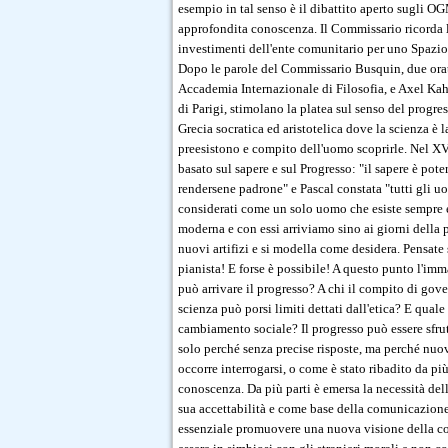
esempio in tal senso è il dibattito aperto sugli OG
approfondita conoscenza. Il Commissario ricorda 
investimenti dell'ente comunitario per uno Spazio
Dopo le parole del Commissario Busquin, due orato
Accademia Internazionale di Filosofia, e Axel Kahn,
di Parigi, stimolano la platea sul senso del progre
Grecia socratica ed aristotelica dove la scienza è l
preesistono e compito dell'uomo scoprirle. Nel XV
basato sul sapere e sul Progresso: "il sapere è po
rendersene padrone" e Pascal constata "tutti gli u
considerati come un solo uomo che esiste sempre e 
moderna e con essi arriviamo sino ai giorni della
nuovi artifizi e si modella come desidera. Pensate
pianista! E forse è possibile! A questo punto l'i
può arrivare il progresso? A chi il compito di gov
scienza può porsi limiti dettati dall'etica? E quale
cambiamento sociale? Il progresso può essere sfru
solo perché senza precise risposte, ma perché nuo
occorre interrogarsi, o come è stato ribadito da più
conoscenza. Da più parti è emersa la necessità de
sua accettabilità e come base della comunicazione 
essenziale promuovere una nuova visione della con