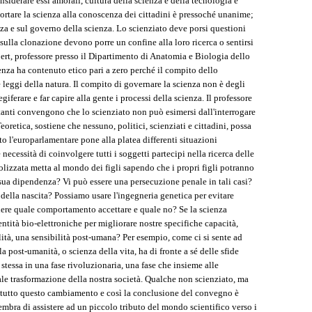
nsiderare essi amorali, cultura della scienza e della tecnologia e
 portare la scienza alla conoscenza dei cittadini è pressoché unanime;
enza e sul governo della scienza. Lo scienziato deve porsi questioni
sulla clonazione devono porre un confine alla loro ricerca o sentirsi
ert, professore presso il Dipartimento di Anatomia e Biologia dello
enza ha contenuto etico pari a zero perché il compito dello
 leggi della natura. Il compito di governare la scienza non è degli
giferare e far capire alla gente i processi della scienza. Il professore
 tanti convengono che lo scienziato non può esimersi dall'interrogare
eoretica, sostiene che nessuno, politici, scienziati e cittadini, possa
to l'europarlamentare pone alla platea differenti situazioni
 necessità di coinvolgere tutti i soggetti partecipi nella ricerca delle
lizzata metta al mondo dei figli sapendo che i propri figli potranno
 sua dipendenza? Vi può essere una persecuzione penale in tali casi?
 della nascita? Possiamo usare l'ingegneria genetica per evitare
ere quale comportamento accettare e quale no? Se la scienza
ntità bio-elettroniche per migliorare nostre specifiche capacità,
lità, una sensibilità post-umana? Per esempio, come ci si sente ad
a post-umanità, o scienza della vita, ha di fronte a sé delle sfide
stessa in una fase rivoluzionaria, una fase che insieme alle
ale trasformazione della nostra società. Qualche non scienziato, ma
o tutto questo cambiamento e così la conclusione del convegno è
sembra di assistere ad un piccolo tributo del mondo scientifico verso i