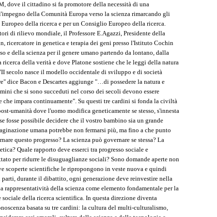
M, dove il cittadino si fa promotore della necessità di una
l'impegno della Comunità Europa verso la scienza rimarcando gli
 Europeo della ricerca e per un Consiglio Europeo della ricerca.
ri di rilievo mondiale, il Professore E.Agazzi, Presidente della
 ricercatore in genetica e terapia dei geni presso l'Istituto Cochin
sso e della scienza per il genere umano partendo da lontano, dalla
a ricerca della verità e dove Platone sostiene che le leggi della natura
II secolo nasce il modello occidentale di sviluppo e di società
tere" dice Bacon e Descartes aggiunge "…di possedere la natura e
omini che si sono succeduti nel corso dei secoli devono essere
che impara continuamente". Su questi tre cardini si fonda la civiltà
 post-umanità dove l'uomo modifica geneticamente se stesso, s'innesta
 se fosse possibile decidere che il vostro bambino sia un grande
mmaginazione umana potrebbe non fermarsi più, ma fino a che punto
ernare questo progresso? La scienza può governare se stessa? La
 etica? Quale rapporto deve esserci tra progresso sociale e
ttato per ridurre le disuguaglianze sociali? Sono domande aperte non
ve scoperte scientifiche le ripropongono in veste nuova e quindi
 parti, durante il dibattito, ogni generazione deve reinvestire nella
lla rappresentatività della scienza come elemento fondamentale per la
sociale della ricerca scientifica. In questa direzione diventa
oscenza basata su tre cardini: la cultura del multi-culturalismo,