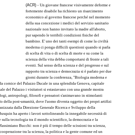
(ACR) -
Un giovane francese visivamente deforme e
fortemente disabile ha richiesto un risarcimento
economico al governo francese perché nel momento
della sua concezione i medici del servizio sanitario
nazionale non hanno invitato la madre all'aborto,
pur sapendo le terribili condizioni fisiche del
bambino. E' uno dei tanti esempi di come la civiltà
moderna ci ponga difficili questioni quando si parla
di scelta di vita o di scelta di morte e su come la
scienza della vita debba comportarsi di fronte a tali
eventi. Sul senso della scienza e del progresso e sul
rapporto tra scienza e democrazia si è parlato per due
giorni durante la conferenza, "Biologia moderna e
enda cornice del Palazzo Ducale in una splendida Genova, capitale
ale del Palazzo i visitatori si estasiavano con una grande mostra
logi, antropologi, filosofi e pensatori s'animavano in stimolanti
do della post-umanità, dove l'uomo diventa oggetto dei propri artifizi
rganizzata dalla Direzione Generale Ricerca e Sviluppo della
squin ha aperto i lavori sottolineando la innegabile necessità di
e sulla tecnologia tra il mondo scientifico, la democrazia e la
 Massimiano Bucchi: non è più il tempo delle scissioni tra scienza,
cooperazione tra la scienza, la politica e la gente comune ed un