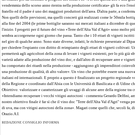
vendemmia dello scorso anno rientra nella produzione certificata» gli fa eco l'eno
fratello ed il padre è uno dei maggiori produttori dell'area. D'altra parte, a conferm
Non quelli delle previsioni, ma quelli concreti già realizzati come le 50mila bott
alla fine del 2004 (le prime bottiglie saranno sui mercati italiani a dicembre di que
l'inizio. I progetti per il futuro del vino «Terre dell'Alta Val d'Agri» sono molto p
sembra accorgersene ogni giorno che passa. Tanto che i 10 ettari di vigneti iscritt
nel giro di qualche anno. Sono state diverse, infatti, le richieste presentate al Di
per chiedere l'espianto con diritto di reimpianto degli ettari di vigneti coltivati
permetterà agli agricoltori della zona di levare i vigneti esistenti, per lo più già sfr
varietà adatte alla produzione del vino doc, e dall'altro di recuperare aree e vigne
ha comportato dei ritardi nella produzione - aggiungono gli imprenditori coinvolti 
una produzione di qualità, di alto valore». Un vino che potrebbe essere una nuova
italiani ed internazionali. E proprio a questo è finalizzato un progetto regionale 
della Regione e coordinato dall'Alsia con le Università di Basilicata e di Udine ch
Obiettivo: valorizzare e caratterizzare gli uvaggi di alcune aree della regione tra c
«Intendiamo recuperare i vecchi vitigni autoctoni - commenta Gerardo Delfini, amm
nostro obiettivo finale è far sì che il vino doc "Terre dell'Alta Val d'Agri" venga 
di uva, ma con vitigni autoctoni della zona». Magari come quelli che, secoli fa, di
Orazio.A.I.
REDAZIONE CONSIGLIO INFORMA