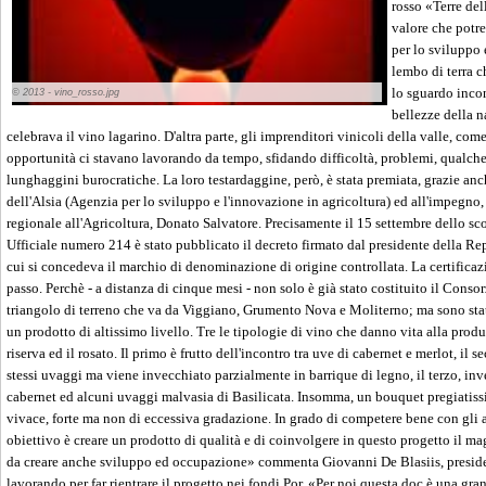
rosso «Terre del
valore che potr
per lo sviluppo
lembo di terra c
lo sguardo incon
© 2013 - vino_rosso.jpg
bellezze della n
celebrava il vino lagarino. D'altra parte, gli imprenditori vinicoli della valle, com
opportunità ci stavano lavorando da tempo, sfidando difficoltà, problemi, qualche
lunghaggini burocratiche. La loro testardaggine, però, è stata premiata, grazie anc
dell'Alsia (Agenzia per lo sviluppo e l'innovazione in agricoltura) ed all'impegno,
regionale all'Agricoltura, Donato Salvatore. Precisamente il 15 settembre dello s
Ufficiale numero 214 è stato pubblicato il decreto firmato dal presidente della 
cui si concedeva il marchio di denominazione di origine controllata. La certificazi
passo. Perchè - a distanza di cinque mesi - non solo è già stato costituito il Consor
triangolo di terreno che va da Viggiano, Grumento Nova e Moliterno; ma sono state
un prodotto di altissimo livello. Tre le tipologie di vino che danno vita alla produzi
riserva ed il rosato. Il primo è frutto dell'incontro tra uve di cabernet e merlot, il
stessi uvaggi ma viene invecchiato parzialmente in barrique di legno, il terzo, inv
cabernet ed alcuni uvaggi malvasia di Basilicata. Insomma, un bouquet pregiatiss
vivace, forte ma non di eccessiva gradazione. In grado di competere bene con gli alt
obiettivo è creare un prodotto di qualità e di coinvolgere in questo progetto il m
da creare anche sviluppo ed occupazione» commenta Giovanni De Blasiis, presiden
lavorando per far rientrare il progetto nei fondi Por. «Per noi questa doc è una gr