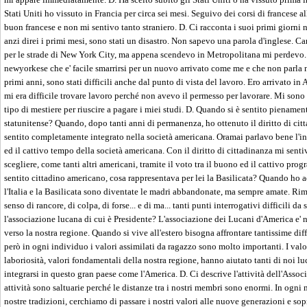
Stati Uniti ho vissuto in Francia per circa sei mesi. Seguivo dei corsi di francese al
buon francese e non mi sentivo tanto straniero. D. Ci racconta i suoi primi giorni 
anzi direi i primi mesi, sono stati un disastro. Non sapevo una parola d'inglese. 
per le strade di New York City, ma appena scendevo in Metropolitana mi perdevo. 
newyorkese che e' facile smarrirsi per un nuovo arrivato come me e che non parla ne
primi anni, sono stati difficili anche dal punto di vista del lavoro. Ero arrivato in
mi era difficile trovare lavoro perché non avevo il permesso per lavorare. Mi sono
tipo di mestiere per riuscire a pagare i miei studi. D. Quando si è sentito pienamen
statunitense? Quando, dopo tanti anni di permanenza, ho ottenuto il diritto di cit
sentito completamente integrato nella società americana. Oramai parlavo bene l'i
ed il cattivo tempo della società americana. Con il diritto di cittadinanza mi sent
scegliere, come tanti altri americani, tramite il voto tra il buono ed il cattivo pr
sentito cittadino americano, cosa rappresentava per lei la Basilicata? Quando ho 
l'Italia e la Basilicata sono diventate le madri abbandonate, ma sempre amate. Ri
senso di rancore, di colpa, di forse... e di ma... tanti punti interrogativi difficili d
l'associazione lucana di cui è Presidente? L'associazione dei Lucani d'America e' 
verso la nostra regione. Quando si vive all'estero bisogna affrontare tantissime diffi
però in ogni individuo i valori assimilati da ragazzo sono molto importanti. I valo
laboriosità, valori fondamentali della nostra regione, hanno aiutato tanti di noi lu
integrarsi in questo gran paese come l'America. D. Ci descrive l'attività dell'Associ
attività sono saltuarie perché le distanze tra i nostri membri sono enormi. In ogn
nostre tradizioni, cerchiamo di passare i nostri valori alle nuove generazioni e s