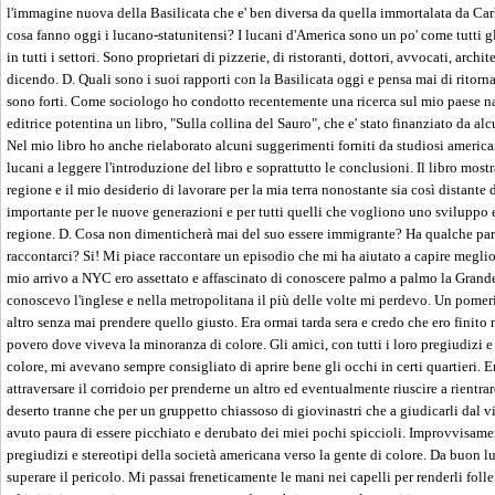
l'immagine nuova della Basilicata che e' ben diversa da quella immortalata da Carl
cosa fanno oggi i lucano-statunitensi? I lucani d'America sono un po' come tutti gli
in tutti i settori. Sono proprietari di pizzerie, di ristoranti, dottori, avvocati, architet
dicendo. D. Quali sono i suoi rapporti con la Basilicata oggi e pensa mai di ritorna
sono forti. Come sociologo ho condotto recentemente una ricerca sul mio paese n
editrice potentina un libro, "Sulla collina del Sauro", che e' stato finanziato da a
Nel mio libro ho anche rielaborato alcuni suggerimenti forniti da studiosi americani
lucani a leggere l'introduzione del libro e soprattutto le conclusioni. Il libro mos
regione e il mio desiderio di lavorare per la mia terra nonostante sia così distante
importante per le nuove generazioni e per tutti quelli che vogliono uno sviluppo
regione. D. Cosa non dimenticherà mai del suo essere immigrante? Ha qualche par
raccontarci? Si! Mi piace raccontare un episodio che mi ha aiutato a capire megli
mio arrivo a NYC ero assettato e affascinato di conoscere palmo a palmo la Gran
conoscevo l'inglese e nella metropolitana il più delle volte mi perdevo. Un pome
altro senza mai prendere quello giusto. Era ormai tarda sera e credo che ero finito
povero dove viveva la minoranza di colore. Gli amici, con tutti i loro pregiudizi e 
colore, mi avevano sempre consigliato di aprire bene gli occhi in certi quartieri. 
attraversare il corridoio per prenderne un altro ed eventualmente riuscire a rientrar
deserto tranne che per un gruppetto chiassoso di giovinastri che a giudicarli dal
avuto paura di essere picchiato e derubato dei miei pochi spiccioli. Improvvisame
pregiudizi e stereotipi della società americana verso la gente di colore. Da buon l
superare il pericolo. Mi passai freneticamente le mani nei capelli per renderli folle