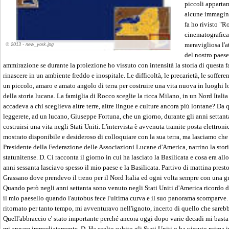
piccoli appartam
alcune immagini 
fa ho rivisto "Ro
cinematografica
meravigliosa l'a
© 2013 - new_york.jpg
del nostro paese
ammirazione se durante la proiezione ho vissuto con intensità la storia di questa f
rinascere in un ambiente freddo e inospitale. Le difficoltà, le precarietà, le soffer
un piccolo, amaro e amato angolo di terra per costruire una vita nuova in luoghi l
della storia lucana. La famiglia di Rocco sceglie la ricca Milano, in un Nord Itali
accadeva a chi sceglieva altre terre, altre lingue e culture ancora più lontane? Da q
leggerete, ad un lucano, Giuseppe Fortuna, che un giorno, durante gli anni settanta
costruirsi una vita negli Stati Uniti. L'intervista è avvenuta tramite posta elettroni
mostrato disponibile e desideroso di colloquiare con la sua terra, ma lasciamo che
Presidente della Federazione delle Associazioni Lucane d'America, narrino la stor
statunitense. D. Ci racconta il giorno in cui ha lasciato la Basilicata e cosa era allo
anni sessanta lasciavo spesso il mio paese e la Basilicata. Partivo di mattina prest
Grassano dove prendevo il treno per il Nord Italia ed ogni volta sempre con una gra
Quando però negli anni settanta sono venuto negli Stati Uniti d'America ricordo 
il mio paesello quando l'autobus fece l'ultima curva e il suo panorama scomparve.
ritornato per tanto tempo, mi avventuravo nell'ignoto, incerto di quello che sarebb
Quell'abbraccio e' stato importante perché ancora oggi dopo varie decadi mi bast
mi appare immediatamente. D. Ha scelto subito gli Stati Uniti o ha vissuto prima in