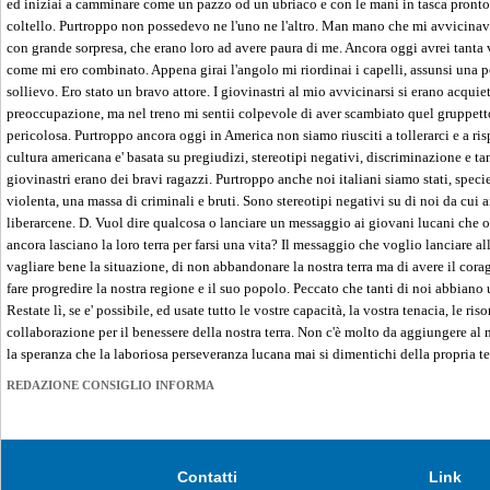
ed iniziai a camminare come un pazzo od un ubriaco e con le mani in tasca pronto a
coltello. Purtroppo non possedevo ne l'uno ne l'altro. Man mano che mi avvicinavo
con grande sorpresa, che erano loro ad avere paura di me. Ancora oggi avrei tanta 
come mi ero combinato. Appena girai l'angolo mi riordinai i capelli, assunsi una po
sollievo. Ero stato un bravo attore. I giovinastri al mio avvicinarsi si erano acqu
preoccupazione, ma nel treno mi sentii colpevole di aver scambiato quel gruppetto
pericolosa. Purtroppo ancora oggi in America non siamo riusciti a tollerarci e a ris
cultura americana e' basata su pregiudizi, stereotipi negativi, discriminazione e t
giovinastri erano dei bravi ragazzi. Purtroppo anche noi italiani siamo stati, speci
violenta, una massa di criminali e bruti. Sono stereotipi negativi su di noi da cui 
liberarcene. D. Vuol dire qualcosa o lanciare un messaggio ai giovani lucani che 
ancora lasciano la loro terra per farsi una vita? Il messaggio che voglio lanciare al
vagliare bene la situazione, di non abbandonare la nostra terra ma di avere il cora
fare progredire la nostra regione e il suo popolo. Peccato che tanti di noi abbiano
Restate lì, se e' possibile, ed usate tutto le vostre capacità, la vostra tenacia, le riso
collaborazione per il benessere della nostra terra. Non c'è molto da aggiungere al
la speranza che la laboriosa perseveranza lucana mai si dimentichi della propria t
REDAZIONE CONSIGLIO INFORMA
Contatti
Link