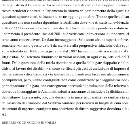
della giustizia il Governo si dovrebbe preoccupare di individuare opportune misure
ricorsi pendenti e portare in Parlamento la riforma dell'ordinamento della giustiz
questioni spinose a cui, solitamente, se ne aggiungono altre. Tranne quelle dell'arre
questione che non sembra riguardare la Basilicata dove «i dati statistici evidenzia
7845 a 7373 ricorsi». «Come appare dai dati l'accumolo della pendenza è stato in c
- commenta il presidente - ma dal 2001 si è verificata un'inversione di tendenza, 
terzo anno consecutivo». Un dato incoraggiante. Solo sotto alcuni aspetti, e fors
sembrare. «Intanto questo dato è da ascrivere alla progressiva riduzione della sop
- che attestata sui 1000 ricorsi per anno dal 1997 ha incominciato a scendere». A c
litigiosità». Se l'arretrato diminusice in valori assoluti, in ogni caso, l'attività del 
fronti. Dalla questione della tutela risarcitoria a quella della gare d'appalto e del 
diritto al lavoro dei disabili. «Si sono verificati più casi di esclusione di imprese 
dichiarazione - dice Camozzi - in ipotesi in cui bandi non facevano alcun cenno all
adempimenti, però, vanno configurati non come condizione per l'aggiudicazione d
partecipazione alla gara, con conseguente necessità di produzione della relativa ce
dovrebbe incoraggiare le Amministrazioni a trascurare di includere la dichiarazio
depositare». Interessante, poi, una decisione in materia di assistenza sanitaria in c
dell'assistito del rimborso dal Servizio sanitario per ricoveri in luoghi di cura non
situazioni di urgenza, configura una posizione di diritto soggettivo devoluta alla
A.I.
REDAZIONE CONSIGLIO INFORMA