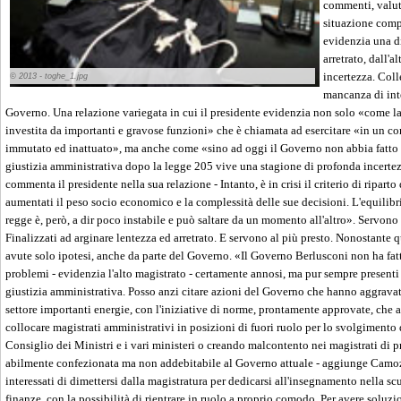
commenti, valut
situazione compl
evidenzia una d
arretrato, dall'a
incertezza. Colle
© 2013 - toghe_1.jpg
mancanza di inte
Governo. Una relazione variegata in cui il presidente evidenzia non solo «come la
investita da importanti e gravose funzioni» che è chiamata ad esercitare «in un c
immutato ed inattuato», ma anche come «sino ad oggi il Governo non abbia fatto n
giustizia amministrativa dopo la legge 205 vive una stagione di profonda incertezz
commenta il presidente nella sua relazione - Intanto, è in crisi il criterio di ripart
aumentati il peso socio economico e la complessità delle sue decisioni. L'equilibri
regge è, però, a dir poco instabile e può saltare da un momento all'altro». Servono
Finalizzati ad arginare lentezza ed arretrato. E servono al più presto. Nonostante q
avute solo ipotesi, anche da parte del Governo. «Il Governo Berlusconi non ha fatto
problemi - evidenzia l'alto magistrato - certamente annosi, ma pur sempre presenti d
giustizia amministrativa. Posso anzi citare azioni del Governo che hanno aggravato
settore importanti energie, con l'iniziative di norme, prontamente approvate, che a
collocare magistrati amministrativi in posizioni di fuori ruolo per lo svolgimento 
Consiglio dei Ministri e i vari ministeri o creando malcontento nei magistrati di 
abilmente confezionata ma non addebitabile al Governo attuale - aggiunge Camozz
interessati di dimettersi dalla magistratura per dedicarsi all'insegnamento nella sc
finanze, con la possibilità di rientrare in ruolo a proprio comodo. Per avere soluzi