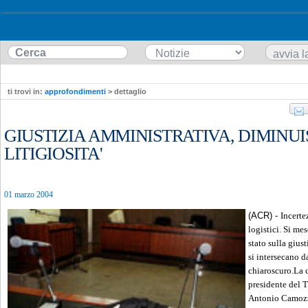
ti trovi in:
approfondimenti
> dettaglio
GIUSTIZIA AMMINISTRATIVA, DIMINUIS
LITIGIOSITA'
01 marzo 2004
(ACR) -
Incerte
logistici. Si me
stato sulla gius
si intersecano d
chiaroscuro.La c
presidente del 
Antonio Camozzi