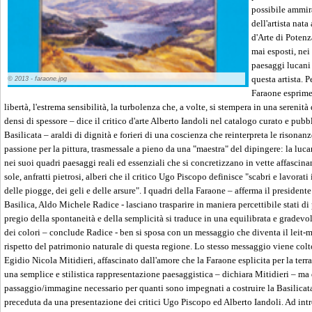
possibile ammir
dell'artista nata
d'Arte di Potenz
mai esposti, nei
paesaggi lucani
questa artista. P
© 2013 - faraone.jpg
Faraone esprime i
libertà, l'estrema sensibilità, la turbolenza che, a volte, si stempera in una serenità
densi di spessore – dice il critico d'arte Alberto Iandoli nel catalogo curato e pu
Basilicata – araldi di dignità e forieri di una coscienza che reinterpreta le risonanz
passione per la pittura, trasmessale a pieno da una "maestra" del dipingere: la lu
nei suoi quadri paesaggi reali ed essenziali che si concretizzano in vette affascinan
sole, anfratti pietrosi, alberi che il critico Ugo Piscopo definisce "scabri e lavora
delle piogge, dei geli e delle arsure". I quadri della Faraone – afferma il presiden
Basilica, Aldo Michele Radice - lasciano trasparire in maniera percettibile stati di
pregio della spontaneità e della semplicità si traduce in una equilibrata e gradevo
dei colori – conclude Radice - ben si sposa con un messaggio che diventa il leit-mo
rispetto del patrimonio naturale di questa regione. Lo stesso messaggio viene colt
Egidio Nicola Mitidieri, affascinato dall'amore che la Faraone esplicita per la terr
una semplice e stilistica rappresentazione paesaggistica – dichiara Mitidieri – m
passaggio/immagine necessario per quanti sono impegnati a costruire la Basilicat
preceduta da una presentazione dei critici Ugo Piscopo ed Alberto Iandoli. Ad intro