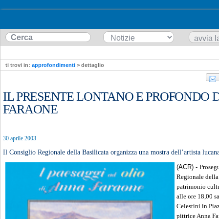
ti trovi in:
approfondimenti
> dettaglio
IL PRESENTE LONTANO E PROFONDO 
FARAONE
30 aprile 2003
Il Consiglio Regionale della Basilicata organizza una mostra dell’artista lucan
(ACR) -
Prosegu
Regionale della 
patrimonio cult
alle ore 18,00 s
Celestini in Pi
pittrice Anna Fa